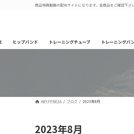
コ
ナ
商品特典動画の配布サイトになります。各商品をご確認下さ
ン
ビ
テ
ゲ
ン
ー
ツ
シ
へ
ョ
E
ヒップバンド
トレーニングチューブ
トレーニングバ
ス
ン
キ
に
ッ
移
プ
動
ABY.FITNESS
ブログ
2023年8月
2023年8月